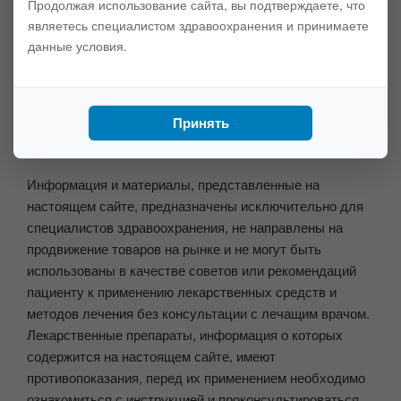
Продолжая использование сайта, вы подтверждаете, что
© Antares Media 2017-2026. Все права защищены.
являетесь специалистом здравоохранения и принимаете
данные условия.
Принять
Информация и материалы, представленные на
настоящем сайте, предназначены исключительно для
специалистов здравоохранения, не направлены на
продвижение товаров на рынке и не могут быть
использованы в качестве советов или рекомендаций
пациенту к применению лекарственных средств и
методов лечения без консультации с лечащим врачом.
Лекарственные препараты, информация о которых
содержится на настоящем сайте, имеют
противопоказания, перед их применением необходимо
ознакомиться с инструкцией и проконсультироваться