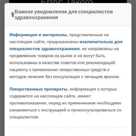
Важное уведомление для специалистов
здравоохранения
Информация и материалы
, представленные на
настоящем сайте, предназначены
исключительно для
специалистов здравоохранения
, не направлены на
продвижение товаров на рынке и не могут быть
Лектор
: Литвиненко И.В., д.м.н., профессор, начальник
использованы в качестве советов или рекомендаций
кафедры нервных болезней Военно-медицинской
пациенту к применению лекарственных средств и
академии имени С.М. Кирова
методов лечения без консультации с лечащим врачом.
Лекарственные препараты
, информация о которых
содержится на настоящем сайте, имеют
противопоказания, перед их применением необходимо
ВИДЕО
ознакомиться с инструкцией и проконсультироваться со
специалистом.