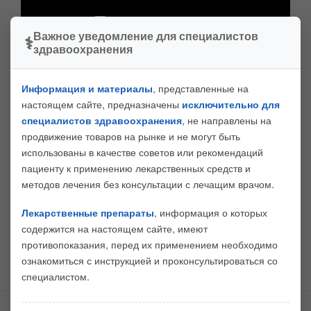
Важное уведомление для специалистов
здравоохранения
Информация и материалы
, представленные на
настоящем сайте, предназначены
исключительно для
специалистов здравоохранения
, не направлены на
продвижение товаров на рынке и не могут быть
использованы в качестве советов или рекомендаций
Лектор
: Горелов А.В., заместитель директора по
пациенту к применению лекарственных средств и
научной работе ФБУН ЦНИИ Эпидемиологии
методов лечения без консультации с лечащим врачом.
Роспотребнадзора, академик РАН, д.м.н., профессор
Лекарственные препараты
, информация о которых
содержится на настоящем сайте, имеют
противопоказания, перед их применением необходимо
ознакомиться с инструкцией и проконсультироваться со
ВИДЕО
специалистом.